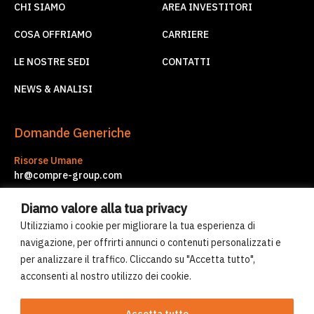
CHI SIAMO
AREA INVESTITORI
COSA OFFRIAMO
CARRIERE
LE NOSTRE SEDI
CONTATTI
NEWS & ANALISI
Domande Generiche
Risorse Umane
hr@compre-group.com
Servizi d'Impresa
Diamo valore alla tua privacy
corporate.services@compre-group.com
Utilizziamo i cookie per migliorare la tua esperienza di
navigazione, per offrirti annunci o contenuti personalizzati e
per analizzare il traffico. Cliccando su "Accetta tutto",
© Compre Group 2026
acconsenti al nostro utilizzo dei cookie.
Uso dei cookies
Norme sulla privacy
Accetta tutto