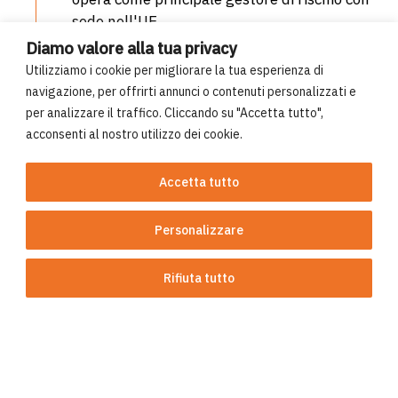
sede nell'UE.
Diamo valore alla tua privacy
Utilizziamo i cookie per migliorare la tua esperienza di
navigazione, per offrirti annunci o contenuti personalizzati e
per analizzare il traffico. Cliccando su "Accetta tutto",
acconsenti al nostro utilizzo dei cookie.
1991 – 1994
Accetta tutto
Compre viene formata nel 1991. Nel 1994
avviene la prima acquisizione aziendale in
Personalizzare
run-off.
Rifiuta tutto