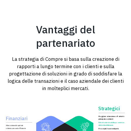
Vantaggi del
partenariato
La strategia di Compre si basa sulla creazione di
rapporti a lungo termine con i clienti e sulla
progettazione di soluzioni in grado di soddisfare la
logica delle transazioni e il caso aziendale dei clienti
in molteplici mercati.
S
t
r
a
t
egici
Finanziari
Ma
g
gio
r
e
a
t
t
enzione a
l
l'
a
t
tività
principale e ai clienti
Rid
o
t
ta du
r
a
ta de
l
le pa
s
sività e
del rischio di bilancio
A
l
locazione di capitale
o
t
timizz
a
ta ed e
f
ficien
t
e
P
r
e
zzi più f
a
v
o
r
e
v
oli per le