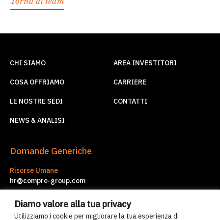
Torna al team
CHI SIAMO
AREA INVESTITORI
COSA OFFRIAMO
CARRIERE
LE NOSTRE SEDI
CONTATTI
NEWS & ANALISI
Domande Generiche
Risorse Umane
hr@compre-group.com
Servizi d'Impresa
Diamo valore alla tua privacy
corporate.services@compre-group.com
Utilizziamo i cookie per migliorare la tua esperienza di