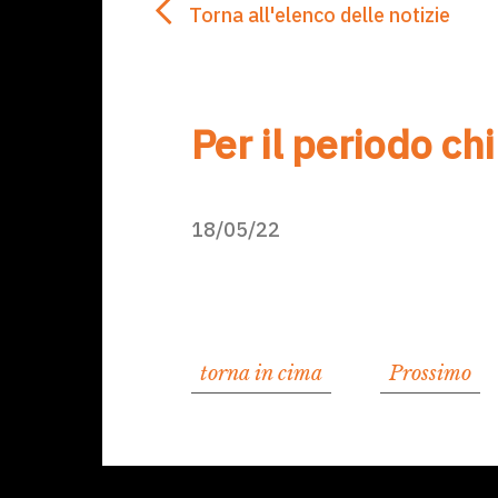
Torna all'elenco delle notizie
Per il periodo c
18/05/22
torna in cima
Prossimo