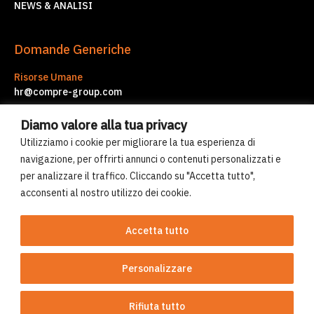
NEWS & ANALISI
Domande Generiche
Risorse Umane
hr@compre-group.com
Servizi d'Impresa
Diamo valore alla tua privacy
corporate.services@compre-group.com
Utilizziamo i cookie per migliorare la tua esperienza di
navigazione, per offrirti annunci o contenuti personalizzati e
per analizzare il traffico. Cliccando su "Accetta tutto",
© Compre Group 2026
acconsenti al nostro utilizzo dei cookie.
Uso dei cookies
Norme sulla privacy
Accetta tutto
Personalizzare
Sito realizzato da 2pmDesign
Rifiuta tutto