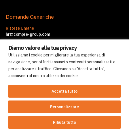
Domande Generiche
Risorse Umane
hr@compre-group.com
Servizi d'Impresa
Diamo valore alla tua privacy
corporate.services@compre-group.com
Utilizziamo i cookie per migliorare la tua esperienza di
navigazione, per offrirti annunci o contenuti personalizzati e
per analizzare il traffico. Cliccando su "Accetta tutto",
© Compre Group 2026
acconsenti al nostro utilizzo dei cookie.
Uso dei cookies
Norme sulla privacy
Accetta tutto
Personalizzare
Sito realizzato da 2pmDesign
Rifiuta tutto