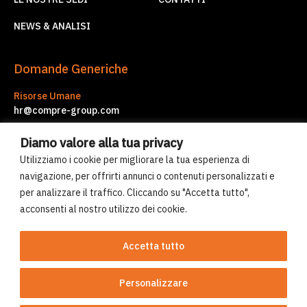
NEWS & ANALISI
Domande Generiche
Risorse Umane
hr@compre-group.com
Servizi d'Impresa
Diamo valore alla tua privacy
corporate.services@compre-group.com
Utilizziamo i cookie per migliorare la tua esperienza di
navigazione, per offrirti annunci o contenuti personalizzati e
per analizzare il traffico. Cliccando su "Accetta tutto",
© Compre Group 2026
acconsenti al nostro utilizzo dei cookie.
Uso dei cookies
Norme sulla privacy
Accetta tutto
Personalizzare
Sito realizzato da 2pmDesign