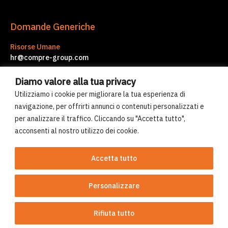
Domande Generiche
Risorse Umane
hr@compre-group.com
Servizi d'Impresa
Diamo valore alla tua privacy
corporate.services@compre-group.com
Utilizziamo i cookie per migliorare la tua esperienza di
navigazione, per offrirti annunci o contenuti personalizzati e
per analizzare il traffico. Cliccando su "Accetta tutto",
© Compre Group 2026
acconsenti al nostro utilizzo dei cookie.
Uso dei cookies
Norme sulla privacy
Accetta tutto
Personalizzare
Sito realizzato da 2pmDesign
Rifiuta tutto