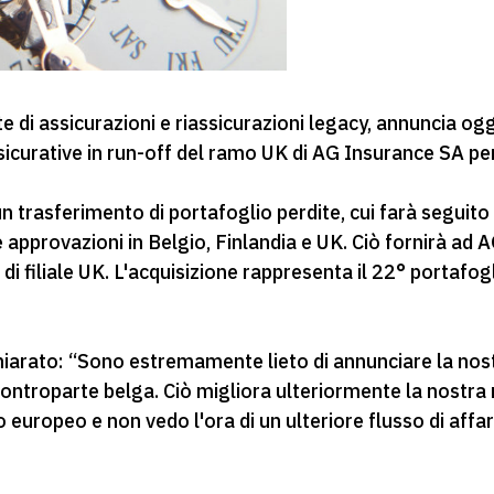
 di assicurazioni e riassicurazioni legacy, annuncia ogg
iassicurative in run-off del ramo UK di AG Insurance SA 
 trasferimento di portafoglio perdite, cui farà seguito 
e approvazioni in Belgio, Finlandia e UK. Ciò fornirà ad 
à di filiale UK. L'acquisizione rappresenta il 22° portaf
hiarato: “Sono estremamente lieto di annunciare la nost
controparte belga. Ciò migliora ulteriormente la nostra
o europeo e non vedo l'ora di un ulteriore flusso di affa