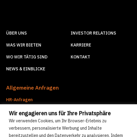
ÜBER UNS
INVESTOR RELATIONS
WAS WIR BIETEN
KARRIERE
WO WIR TÄTIG SIND
KONTAKT
NEWS & EINBLICKE
Allgemeine Anfragen
HR-Anfragen
hr@compre-group.com
Wir engagieren uns für Ihre Privatsphäre
Unternehmensdienstleistungen
Wir verwenden Cookies, um Ihr Browser-Erlebnis zu
corporate.services@compre-group.com
verbessern, personalisierte Werbung und Inhalte
bereitzustellen und den Datenverkehr zu analysieren. Indem