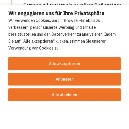
Company; fungiert als primärer Risikoträger
mit Sitz in der EU.
Wir engagieren uns für Ihre Privatsphäre
Wir verwenden Cookies, um Ihr Browser-Erlebnis zu
verbessern, personalisierte Werbung und Inhalte
bereitzustellen und den Datenverkehr zu analysieren. Indem
Sie auf „Alle akzeptieren“ klicken, stimmen Sie unserer
Verwendung von Cookies zu.
1991 – 1994
Alle akzeptieren
Gründung von Compre im Jahr 1991. Im
Jahr 1994 erfolgte die erste Übernahme
Anpassen
eines Run-off-Unternehmens.
Alle ablehnen