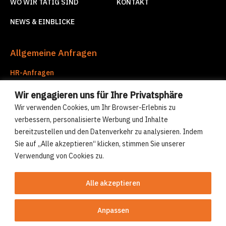
WO WIR TÄTIG SIND
KONTAKT
NEWS & EINBLICKE
Allgemeine Anfragen
HR-Anfragen
hr@compre-group.com
Wir engagieren uns für Ihre Privatsphäre
Unternehmensdienstleistungen
Wir verwenden Cookies, um Ihr Browser-Erlebnis zu
corporate.services@compre-group.com
verbessern, personalisierte Werbung und Inhalte
bereitzustellen und den Datenverkehr zu analysieren. Indem
Sie auf „Alle akzeptieren“ klicken, stimmen Sie unserer
© Compre Group 2026
Verwendung von Cookies zu.
Cookies-Politik
Datenschutzerklärung
Alle akzeptieren
Anpassen