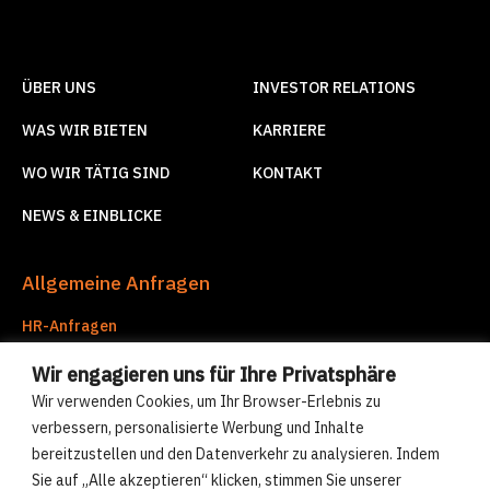
ÜBER UNS
INVESTOR RELATIONS
WAS WIR BIETEN
KARRIERE
WO WIR TÄTIG SIND
KONTAKT
NEWS & EINBLICKE
Allgemeine Anfragen
HR-Anfragen
hr@compre-group.com
Wir engagieren uns für Ihre Privatsphäre
Unternehmensdienstleistungen
Wir verwenden Cookies, um Ihr Browser-Erlebnis zu
corporate.services@compre-group.com
verbessern, personalisierte Werbung und Inhalte
bereitzustellen und den Datenverkehr zu analysieren. Indem
Sie auf „Alle akzeptieren“ klicken, stimmen Sie unserer
© Compre Group 2026