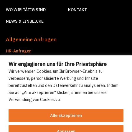
WO WIR TÄTIG SIND
KONTAKT
NEWS & EINBLICKE
Allgemeine Anfragen
HR-Anfragen
hr@compre-group.com
Wir engagieren uns für Ihre Privatsphäre
Unternehmensdienstleistungen
Wir verwenden Cookies, um Ihr Browser-Erlebnis zu
corporate.services@compre-group.com
verbessern, personalisierte Werbung und Inhalte
bereitzustellen und den Datenverkehr zu analysieren. Indem
Sie auf „Alle akzeptieren“ klicken, stimmen Sie unserer
© Compre Group 2026
Verwendung von Cookies zu.
Cookies-Politik
Datenschutzerklärung
Alle akzeptieren
Anpassen