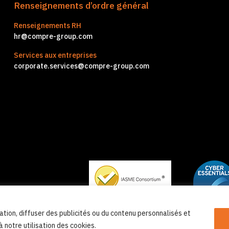
Renseignements d’ordre général
Renseignements RH
hr@compre-group.com
Services aux entreprises
corporate.services@compre-group.com
e confidentialité
tion, diffuser des publicités ou du contenu personnalisés et
à notre utilisation des cookies.