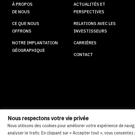
À PROPOS
ACTUALITÉS ET
DE NOUS
PERSPECTIVES
CE QUE NOUS
RELATIONS AVEC LES
OFFRONS
INVESTISSEURS
NOTRE IMPLANTATION
CARRIÈRES
GÉOGRAPHIQUE
CONTACT
Nous respectons votre vie privée
© Groupe Compre 2026
Politique de cookies
Déclaration d
Nous utilisons des cookies pour améliorer votre expérience de naviga
analyser le trafic. En cliquant sur « Accepter tout », vous consentez 