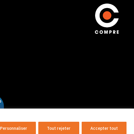
site web par 2pmDesign
Personnaliser
Tout rejeter
Accepter tout