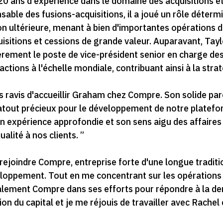
0 ans d'expérience dans le domaine des acquisitions et 
sable des fusions-acquisitions, il a joué un rôle déter
ion ultérieure, menant à bien d'importantes opérations d
itions et cessions de grande valeur. Auparavant, Taylo
rement le poste de vice-président senior en charge des 
ions à l'échelle mondiale, contribuant ainsi à la strat
 ravis d'accueillir Graham chez Compre. Son solide pa
atout précieux pour le développement de notre platefo
on expérience approfondie et son sens aigu des affaires
alité à nos clients. ”
e rejoindre Compre, entreprise forte d'une longue traditi
oppement. Tout en me concentrant sur les opérations 
également Compre dans ses efforts pour répondre à la d
on du capital et je me réjouis de travailler avec Rachel 